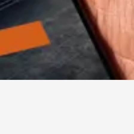
Majitelia
Konektivita
CUPRA CONNECT
Obnova služieb
CUPRA CONNECT pr