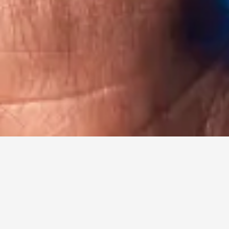
 CUPRA CONNECT
edplatné služieb