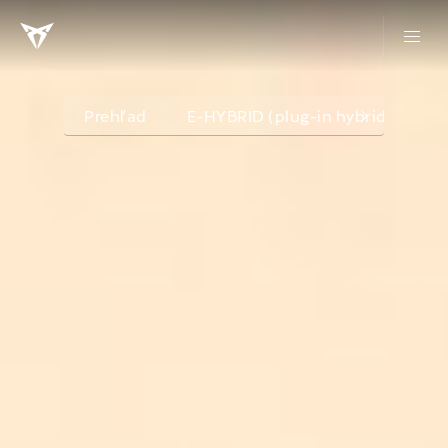
Prehľad
E-HYBRID (plug-in hybrid) mode