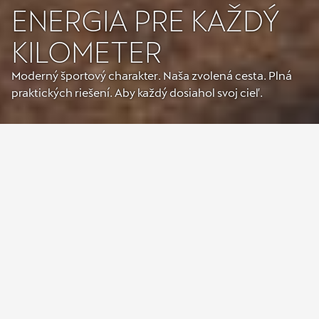
ENERGIA PRE KAŽDÝ
KILOMETER
Moderný športový charakter. Naša zvolená cesta. Plná
praktických riešení. Aby každý dosiahol svoj cieľ.