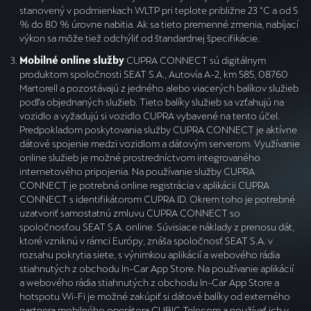
stanovený v podmienkach WLTP pri teplote približne 23 °C a od 5
% do 80 % úrovne nabitia. Ak sa tieto premenné zmenia, nabíjací
výkon sa môže tiež odchýliť od štandardnej špecifikácie.
Mobilné online služby
CUPRA CONNECT sú digitálnym
produktom spoločnosti SEAT S.A., Autovía A-2, km 585, 08760
Martorell a pozostávajú z jedného alebo viacerých balíkov služieb
podľa objednaných služieb. Tieto balíky služieb sa vzťahujú na
vozidlo a vyžadujú si vozidlo CUPRA vybavené na tento účel.
Predpokladom poskytovania služby CUPRA CONNECT je aktívne
dátové spojenie medzi vozidlom a dátovým serverom. Využívanie
online služieb je možné prostredníctvom integrovaného
internetového pripojenia. Na používanie služby CUPRA
CONNECT je potrebná online registrácia v aplikácii CUPRA
CONNECT s identifikátorom CUPRA ID. Okrem toho je potrebné
uzatvoriť samostatnú zmluvu CUPRA CONNECT so
spoločnosťou SEAT S.A. online. Súvisiace náklady z prenosu dát,
ktoré vzniknú v rámci Európy, znáša spoločnosť SEAT S.A. v
rozsahu pokrytia siete, s výnimkou aplikácií a webového rádia
stiahnutých z obchodu In-Car App Store. Na používanie aplikácií
a webového rádia stiahnutých z obchodu In-Car App Store a
hotspotu Wi-Fi je možné zakúpiť si dátové balíky od externého
partnera mobilného operátora CUBIC Telecom a používať ich v