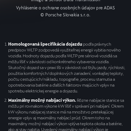
Vyhlásenie o ochrane osobných údajov pre ADAS
© Porsche Slovakia s.r.o.
Homologovaná špecifikácia dojazdu
podľa právnych
predpisov WLTP zodpovedá využiteľnej energii vybitia nového
vozidla. Hodnoty dojazdu podľa WLTP pre sériové vozidlá sa
môžu líšiť v závislosti od konkrétneho vybavenia vozidla.
Skutočný dojazd sa v praxi líši v závislosti od štýlu jazdy, rýchlosti,
použitia komfortných/doplnkových zariadení, vonkajšej teploty,
počtu cestujúcich/nákladu, topografie, procesu starnutia a
opotrebovania batérie a ďalších faktorov majúcich vplyv na
spotrebu elektrickej energie a dojazdu.
Maximálny možný nabíjací výkon.
Rôzne nabíjacie stanice sa
môžu pri rovnakom výkone kW líšiť v správaní pri nabíjaní. Okrem
kW výkonu nabíjacej stanice má na množstvo pretekajúcej
energie vplyv aj maximálny nabíjací prúd. Okrem toho na
maximálny možný nabíjací výkon vplýva teplota okolia a batérie,
ako aj stav nabitia. Uvedený maximálny nabíjací výkon je