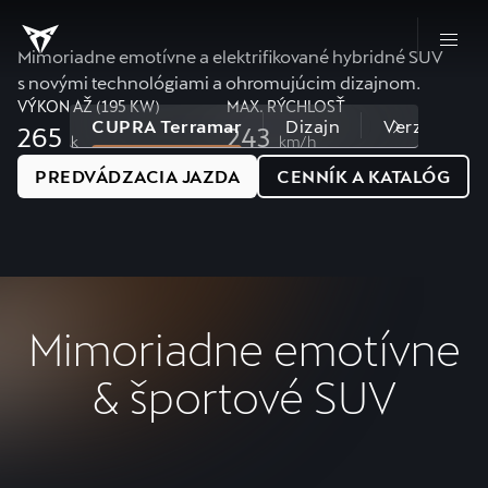
Mimoriadne emotívne a elektrifikované hybridné SUV
s novými technológiami a ohromujúcim dizajnom.
VÝKON AŽ (195 KW)
MAX. RÝCHLOSŤ
CUPRA Terramar
Dizajn
Verzie a vy
265
243
k
km/h
PREDVÁDZACIA JAZDA
CENNÍK A KATALÓG
Mimoriadne emotívne
& športové SUV