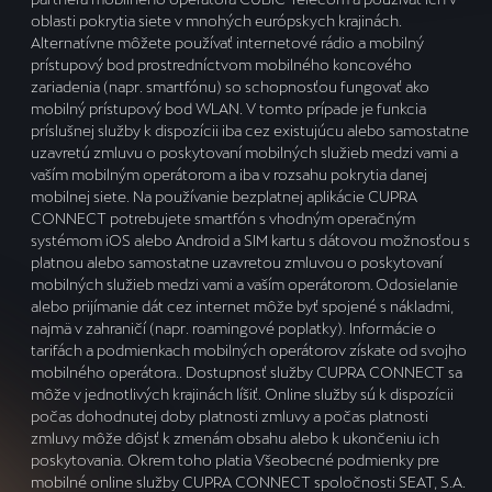
oblasti pokrytia siete v mnohých európskych krajinách.
Alternatívne môžete používať internetové rádio a mobilný
prístupový bod prostredníctvom mobilného koncového
zariadenia (napr. smartfónu) so schopnosťou fungovať ako
mobilný prístupový bod WLAN. V tomto prípade je funkcia
príslušnej služby k dispozícii iba cez existujúcu alebo samostatne
uzavretú zmluvu o poskytovaní mobilných služieb medzi vami a
vaším mobilným operátorom a iba v rozsahu pokrytia danej
mobilnej siete. Na používanie bezplatnej aplikácie CUPRA
CONNECT potrebujete smartfón s vhodným operačným
systémom iOS alebo Android a SIM kartu s dátovou možnosťou s
platnou alebo samostatne uzavretou zmluvou o poskytovaní
mobilných služieb medzi vami a vaším operátorom. Odosielanie
alebo prijímanie dát cez internet môže byť spojené s nákladmi,
najmä v zahraničí (napr. roamingové poplatky). Informácie o
tarifách a podmienkach mobilných operátorov získate od svojho
mobilného operátora.. Dostupnosť služby CUPRA CONNECT sa
môže v jednotlivých krajinách líšiť. Online služby sú k dispozícii
počas dohodnutej doby platnosti zmluvy a počas platnosti
zmluvy môže dôjsť k zmenám obsahu alebo k ukončeniu ich
poskytovania. Okrem toho platia Všeobecné podmienky pre
mobilné online služby CUPRA CONNECT spoločnosti SEAT, S.A.