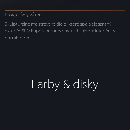
Progresívny výkon
R
Skulpturálne majstrovské dielo, ktoré spája elegantný
No
exteriér SUV kupé s progresívnym, dizajnom interiéru s
od
charakterom.
va
Farby & disky