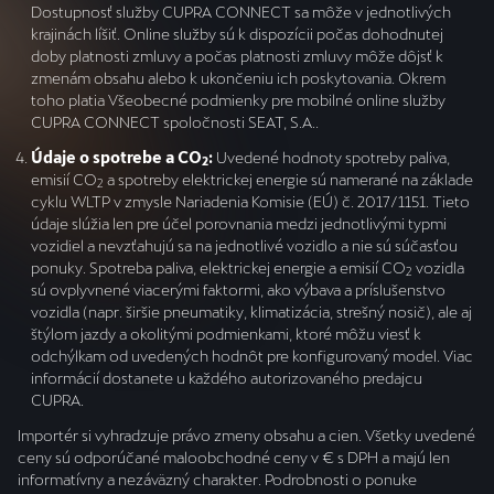
Dostupnosť služby CUPRA CONNECT sa môže v jednotlivých
krajinách líšiť. Online služby sú k dispozícii počas dohodnutej
doby platnosti zmluvy a počas platnosti zmluvy môže dôjsť k
zmenám obsahu alebo k ukončeniu ich poskytovania. Okrem
toho platia Všeobecné podmienky pre mobilné online služby
CUPRA CONNECT spoločnosti SEAT, S.A..
Údaje o spotrebe a CO
:
Uvedené hodnoty spotreby paliva,
2
emisií CO
a spotreby elektrickej energie sú namerané na základe
2
cyklu WLTP v zmysle Nariadenia Komisie (EÚ) č. 2017/1151. Tieto
údaje slúžia len pre účel porovnania medzi jednotlivými typmi
vozidiel a nevzťahujú sa na jednotlivé vozidlo a nie sú súčasťou
ponuky. Spotreba paliva, elektrickej energie a emisií CO
vozidla
2
sú ovplyvnené viacerými faktormi, ako výbava a príslušenstvo
vozidla (napr. širšie pneumatiky, klimatizácia, strešný nosič), ale aj
štýlom jazdy a okolitými podmienkami, ktoré môžu viesť k
odchýlkam od uvedených hodnôt pre konfigurovaný model. Viac
informácií dostanete u každého autorizovaného predajcu
CUPRA.
Importér si vyhradzuje právo zmeny obsahu a cien. Všetky uvedené
ceny sú odporúčané maloobchodné ceny v € s DPH a majú len
informatívny a nezáväzný charakter. Podrobnosti o ponuke