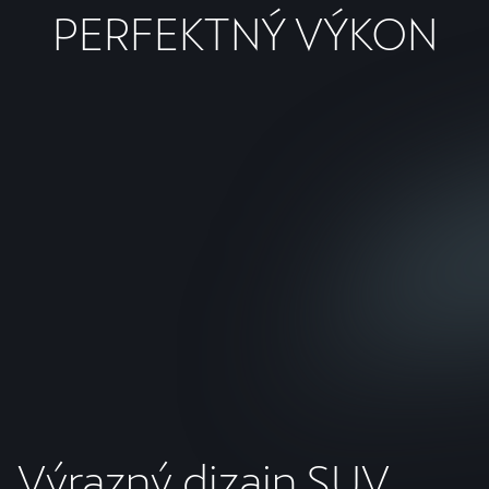
PERFEKTNÝ VÝKON
Nová generácia e-hybridného
vozidla
Nový plug-in hybridný model (PHEV) dosahuje výkon až
272 koní (200 kW) s elektrickým dojazdom viac ako
100 km
1
a je kompatibilný s rýchlonabíjaním (do 50 kW
DC)
2
.
Výrazný dizajn SUV