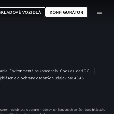
SKLADOVÉ VOZIDLÁ
KONFIGURÁTOR
nania
Environmentálna koncepcia
Cookies
carLOG
yhlásenie o ochrane osobných údajov pre ADAS
kter. Podrobnosti o ponuke modelov, ich konečných cenách, špecifikáciách,