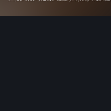
dostupnosti, dodacích podmienkach a uvedených doplnkových službách vám posk