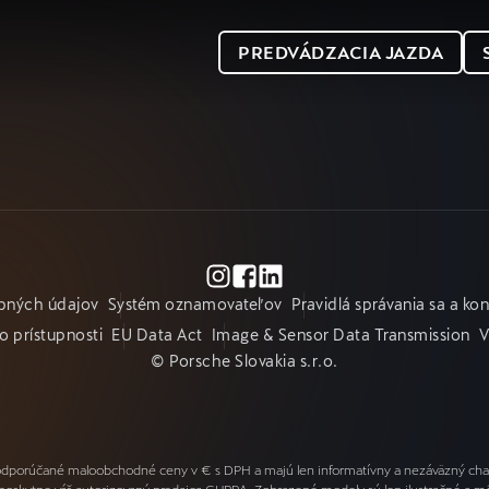
PREDVÁDZACIA JAZDA
bných údajov
Systém oznamovateľov
Pravidlá správania sa a ko
o prístupnosti
EU Data Act
Image & Sensor Data Transmission
V
© Porsche Slovakia s.r.o.
odporúčané maloobchodné ceny v € s DPH a majú len informatívny a nezáväzný chara