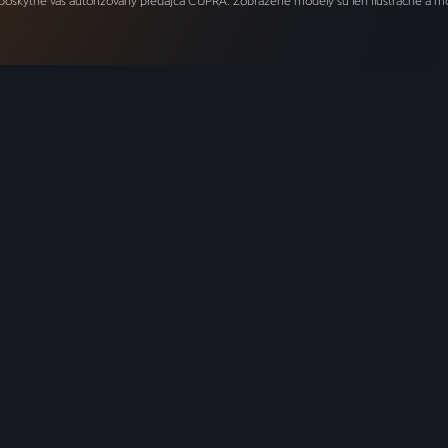
ytne váš autorizovaný predajca CUPRA. Zobrazené modely sú len ilustračné a môžu 