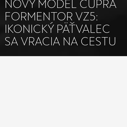
NOVÝ MODEL CUPRA
FORMENTOR VZ5:
IKONICKÝ PÄŤVALEC
SA VRACIA NA CESTU
Nový model CUPRA Formentor VZ5 sa vracia so 
svojim ikonickým päťvalcom 2.5 TSI s výkonom 287 
kW (390 k) a maximálnym krútiacim momentom 
480 Nm
Vysoko výkonné crossover SUV teraz môže bez 
obmedzovača prejaviť svoj plný potenciál 
maximálnou rýchlosťou 280 km/h
Špecifické vonkajšie prvky zahŕňajú predný splitter 